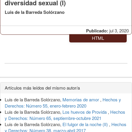
diversidad sexual (I)
Luis de la Barreda Solórzano
Publicado:
jul 3, 2020
HTML
Detalles
Artículos más leídos del mismo autor/a
del
Luis de la Barreda Solórzano,
Memorias de amor
,
Hechos y
artículo
Derechos: Número 55, enero-febrero 2020
Luis de la Barreda Solórzano,
Los huevos de Provida
,
Hechos
y Derechos: Número 65, septiembre-octubre 2021
Luis de la Barreda Solórzano,
El fulgor de la noche (II)
,
Hechos
y Derechos: Número 38, marzo-abril 2017