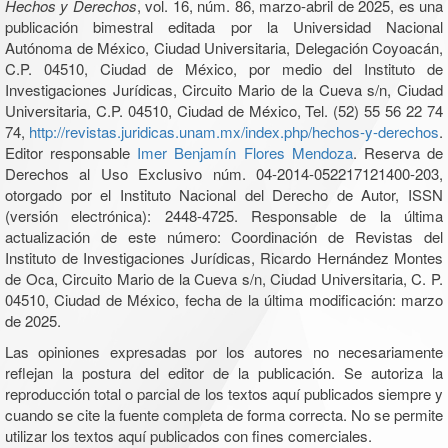
Hechos y Derechos
, vol. 16, núm. 86, marzo-abril de 2025, es una
publicación bimestral editada por la Universidad Nacional
Autónoma de México, Ciudad Universitaria, Delegación Coyoacán,
C.P. 04510, Ciudad de México, por medio del Instituto de
Investigaciones Jurídicas, Circuito Mario de la Cueva s/n, Ciudad
Universitaria, C.P. 04510, Ciudad de México, Tel. (52) 55 56 22 74
74,
http://revistas.juridicas.unam.mx/index.php/hechos-y-derechos
.
Editor responsable
Imer Benjamín Flores Mendoza
. Reserva de
Derechos al Uso Exclusivo núm. 04-2014-052217121400-203,
otorgado por el Instituto Nacional del Derecho de Autor, ISSN
(versión electrónica): 2448-4725. Responsable de la última
actualización de este número: Coordinación de Revistas del
Instituto de Investigaciones Jurídicas, Ricardo Hernández Montes
de Oca, Circuito Mario de la Cueva s/n, Ciudad Universitaria, C. P.
04510, Ciudad de México, fecha de la última modificación: marzo
de 2025.
Las opiniones expresadas por los autores no necesariamente
reflejan la postura del editor de la publicación. Se autoriza la
reproducción total o parcial de los textos aquí publicados siempre y
cuando se cite la fuente completa de forma correcta. No se permite
utilizar los textos aquí publicados con fines comerciales.