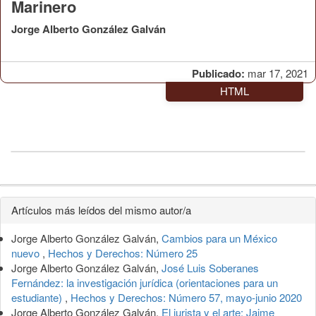
Marinero
Jorge Alberto González Galván
Publicado:
mar 17, 2021
HTML
Detalles
Artículos más leídos del mismo autor/a
del
Jorge Alberto González Galván,
Cambios para un México
artículo
nuevo
,
Hechos y Derechos: Número 25
Jorge Alberto González Galván,
José Luis Soberanes
Fernández: la investigación jurídica (orientaciones para un
estudiante)
,
Hechos y Derechos: Número 57, mayo-junio 2020
Jorge Alberto González Galván,
El jurista y el arte: Jaime