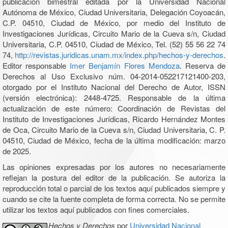
publicación bimestral editada por la Universidad Nacional
Autónoma de México, Ciudad Universitaria, Delegación Coyoacán,
C.P. 04510, Ciudad de México, por medio del Instituto de
Investigaciones Jurídicas, Circuito Mario de la Cueva s/n, Ciudad
Universitaria, C.P. 04510, Ciudad de México, Tel. (52) 55 56 22 74
74,
http://revistas.juridicas.unam.mx/index.php/hechos-y-derechos
.
Editor responsable
Imer Benjamín Flores Mendoza
. Reserva de
Derechos al Uso Exclusivo núm. 04-2014-052217121400-203,
otorgado por el Instituto Nacional del Derecho de Autor, ISSN
(versión electrónica): 2448-4725. Responsable de la última
actualización de este número: Coordinación de Revistas del
Instituto de Investigaciones Jurídicas, Ricardo Hernández Montes
de Oca, Circuito Mario de la Cueva s/n, Ciudad Universitaria, C. P.
04510, Ciudad de México, fecha de la última modificación: marzo
de 2025.
Las opiniones expresadas por los autores no necesariamente
reflejan la postura del editor de la publicación. Se autoriza la
reproducción total o parcial de los textos aquí publicados siempre y
cuando se cite la fuente completa de forma correcta. No se permite
utilizar los textos aquí publicados con fines comerciales.
Hechos y Derechos
por
Universidad Nacional