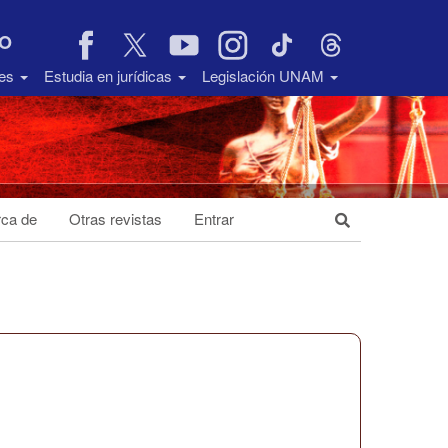
VO
des
Estudia en jurídicas
Legislación UNAM
ca de
Otras revistas
Entrar