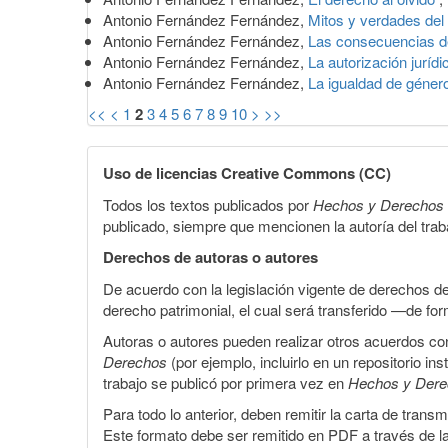
Antonio Fernández Fernández,
Mitos y verdades del
Antonio Fernández Fernández,
Las consecuencias d
Antonio Fernández Fernández,
La autorización juríd
Antonio Fernández Fernández,
La igualdad de género
<<
<
1
2
3
4
5
6
7
8
9
10
>
>>
Uso de licencias Creative Commons (CC)
Todos los textos publicados por
Hechos y Derechos
publicado, siempre que mencionen la autoría del trabaj
Derechos de autoras o autores
De acuerdo con la legislación vigente de derechos d
derecho patrimonial, el cual será transferido —de f
Autoras o autores pueden realizar otros acuerdos cont
Derechos
(por ejemplo, incluirlo en un repositorio in
trabajo se publicó por primera vez en
Hechos y Der
Para todo lo anterior, deben remitir la carta de tran
Este formato debe ser remitido en PDF a través de l