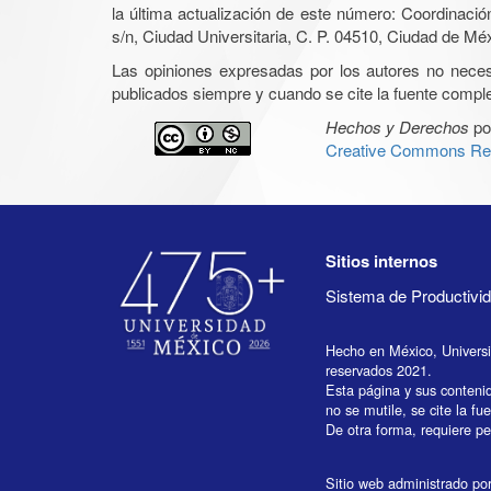
la última actualización de este número: Coordinaci
s/n, Ciudad Universitaria, C. P. 04510, Ciudad de Mé
Las opiniones expresadas por los autores no necesar
publicados siempre y cuando se cite la fuente complet
Hechos y Derechos
po
Creative Commons Rec
Sitios internos
Sistema de Productiv
Hecho en México, Univers
reservados 2021.
Esta página y sus conteni
no se mutile, se cite la fu
De otra forma, requiere per
Sitio web administrado por 