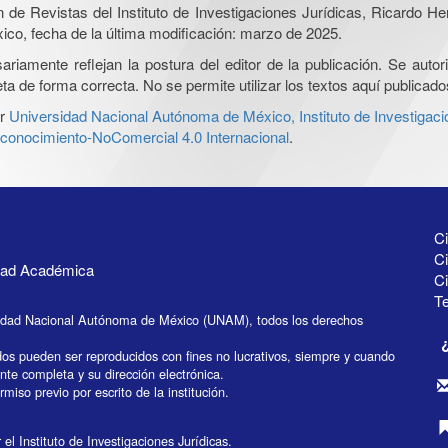
ón de Revistas del Instituto de Investigaciones Jurídicas, Ricardo 
xico, fecha de la última modificación: marzo de 2025.
iamente reflejan la postura del editor de la publicación. Se autoriz
a de forma correcta. No se permite utilizar los textos aquí publicad
r
Universidad Nacional Autónoma de México, Instituto de Investigaci
onocimiento-NoComercial 4.0 Internacional
.
Ci
Ci
idad Académica
C
Te
idad Nacional Autónoma de México (UNAM), todos los derechos
dos pueden ser reproducidos con fines no lucrativos, siempre y cuando
ente completa y su dirección electrónica.
miso previo por escrito de la institución.
el Instituto de Investigaciones Jurídicas.