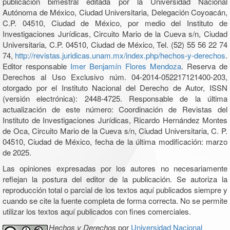
publicación bimestral editada por la Universidad Nacional
Autónoma de México, Ciudad Universitaria, Delegación Coyoacán,
C.P. 04510, Ciudad de México, por medio del Instituto de
Investigaciones Jurídicas, Circuito Mario de la Cueva s/n, Ciudad
Universitaria, C.P. 04510, Ciudad de México, Tel. (52) 55 56 22 74
74,
http://revistas.juridicas.unam.mx/index.php/hechos-y-derechos
.
Editor responsable
Imer Benjamín Flores Mendoza
. Reserva de
Derechos al Uso Exclusivo núm. 04-2014-052217121400-203,
otorgado por el Instituto Nacional del Derecho de Autor, ISSN
(versión electrónica): 2448-4725. Responsable de la última
actualización de este número: Coordinación de Revistas del
Instituto de Investigaciones Jurídicas, Ricardo Hernández Montes
de Oca, Circuito Mario de la Cueva s/n, Ciudad Universitaria, C. P.
04510, Ciudad de México, fecha de la última modificación: marzo
de 2025.
Las opiniones expresadas por los autores no necesariamente
reflejan la postura del editor de la publicación. Se autoriza la
reproducción total o parcial de los textos aquí publicados siempre y
cuando se cite la fuente completa de forma correcta. No se permite
utilizar los textos aquí publicados con fines comerciales.
Hechos y Derechos
por
Universidad Nacional