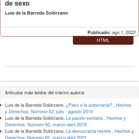
de sexo
Luis de la Barreda Solórzano
Publicado:
ago 1, 2022
HTML
Detalles
Artículos más leídos del mismo autor/a
del
Luis de la Barreda Solórzano,
¿Paso a la autocracia?
,
Hechos
artículo
y Derechos: Número 52, julio - agosto 2019
Luis de la Barreda Solórzano,
La pasión sectaria
,
Hechos y
Derechos: Número 50, marzo-abril 2019
Luis de la Barreda Solórzano,
La democracia resiste
,
Hechos y
Derechos: Número 62, marzo-abril 2021