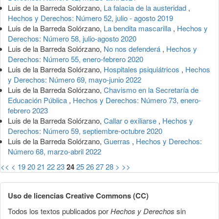
Luis de la Barreda Solórzano,
La falacia de la austeridad
,
Hechos y Derechos: Número 52, julio - agosto 2019
Luis de la Barreda Solórzano,
La bendita mascarilla
,
Hechos y
Derechos: Número 58, julio-agosto 2020
Luis de la Barreda Solórzano,
No nos defenderá
,
Hechos y
Derechos: Número 55, enero-febrero 2020
Luis de la Barreda Solórzano,
Hospitales psiquiátricos
,
Hechos
y Derechos: Número 69, mayo-junio 2022
Luis de la Barreda Solórzano,
Chavismo en la Secretaría de
Educación Pública
,
Hechos y Derechos: Número 73, enero-
febrero 2023
Luis de la Barreda Solórzano,
Callar o exiliarse
,
Hechos y
Derechos: Número 59, septiembre-octubre 2020
Luis de la Barreda Solórzano,
Guerras
,
Hechos y Derechos:
Número 68, marzo-abril 2022
<<
<
19
20
21
22
23
24
25
26
27
28
>
>>
Uso de licencias Creative Commons (CC)
Todos los textos publicados por
Hechos y Derechos
sin