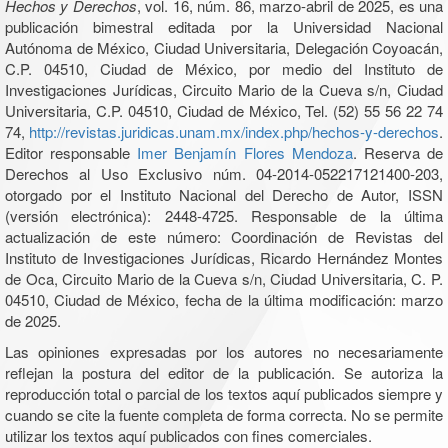
Hechos y Derechos
, vol. 16, núm. 86, marzo-abril de 2025, es una
publicación bimestral editada por la Universidad Nacional
Autónoma de México, Ciudad Universitaria, Delegación Coyoacán,
C.P. 04510, Ciudad de México, por medio del Instituto de
Investigaciones Jurídicas, Circuito Mario de la Cueva s/n, Ciudad
Universitaria, C.P. 04510, Ciudad de México, Tel. (52) 55 56 22 74
74,
http://revistas.juridicas.unam.mx/index.php/hechos-y-derechos
.
Editor responsable
Imer Benjamín Flores Mendoza
. Reserva de
Derechos al Uso Exclusivo núm. 04-2014-052217121400-203,
otorgado por el Instituto Nacional del Derecho de Autor, ISSN
(versión electrónica): 2448-4725. Responsable de la última
actualización de este número: Coordinación de Revistas del
Instituto de Investigaciones Jurídicas, Ricardo Hernández Montes
de Oca, Circuito Mario de la Cueva s/n, Ciudad Universitaria, C. P.
04510, Ciudad de México, fecha de la última modificación: marzo
de 2025.
Las opiniones expresadas por los autores no necesariamente
reflejan la postura del editor de la publicación. Se autoriza la
reproducción total o parcial de los textos aquí publicados siempre y
cuando se cite la fuente completa de forma correcta. No se permite
utilizar los textos aquí publicados con fines comerciales.