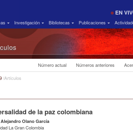
EN VI
icas
Investigación
Bibliotecas
Publicaciones
Activida
ículos
Número actual
Números anteriores
Acer
19
/
Artículos
ersalidad de la paz colombiana
Alejandro Olano García
idad La Gran Colombia