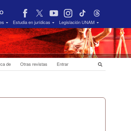
VO
des
Estudia en jurídicas
Legislación UNAM
ca de
Otras revistas
Entrar