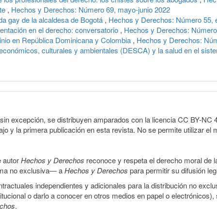
rte
,
Hechos y Derechos: Número 69, mayo-junio 2022
oda gay de la alcaldesa de Bogotá
,
Hechos y Derechos: Número 55, e
ntación en el derecho: conversatorio
,
Hechos y Derechos: Número 
minio en República Dominicana y Colombia
,
Hechos y Derechos: Núm
económicos, culturales y ambientales (DESCA) y la salud en el sis
sin excepción, se distribuyen amparados con la licencia CC BY-NC 4.0 
o y la primera publicación en esta revista. No se permite utilizar el 
e autor
Hechos y Derechos
reconoce y respeta el derecho moral de las
orma no exclusiva— a
Hechos y Derechos
para permitir su difusión le
ractuales independientes y adicionales para la distribución no exclus
stitucional o darlo a conocer en otros medios en papel o electrónicos)
echos
.