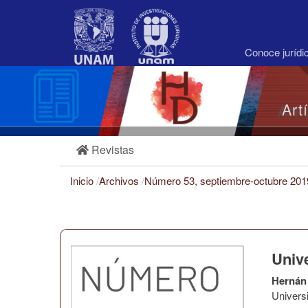
Navegación
principal
Contenido
principal
Conoce juríd
Barra
lateral
Art
Revistas
Inicio
/
Archivos
/
Número 53, septiembre-octubre 20
Univ
Hernán 
Univers