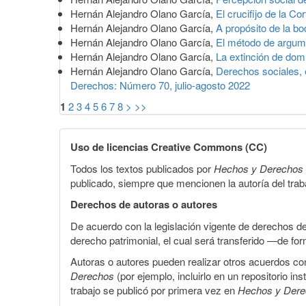
Hernán Alejandro Olano García,
El crucifijo de la Co
Hernán Alejandro Olano García,
A propósito de la b
Hernán Alejandro Olano García,
El método de argume
Hernán Alejandro Olano García,
La extinción de do
Hernán Alejandro Olano García,
Derechos sociales, 
Derechos: Número 70, julio-agosto 2022
1
2
3
4
5
6
7
8
>
>>
Uso de licencias Creative Commons (CC)
Todos los textos publicados por
Hechos y Derechos
publicado, siempre que mencionen la autoría del trabaj
Derechos de autoras o autores
De acuerdo con la legislación vigente de derechos d
derecho patrimonial, el cual será transferido —de f
Autoras o autores pueden realizar otros acuerdos cont
Derechos
(por ejemplo, incluirlo en un repositorio in
trabajo se publicó por primera vez en
Hechos y Der