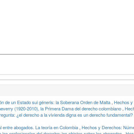
ón de un Estado sui géneris: la Soberana Orden de Malta
,
Hechos y 
heverry (1920-2010), la Primera Dama del derecho colombiano
,
Hech
pregunta: ¿el derecho a la vivienda digna es un derecho fundamental?
l entre abogados. La teoría en Colombia
,
Hechos y Derechos: Númer
e los profesionales del derecho: los chistes sobre los abogados
,
Hec