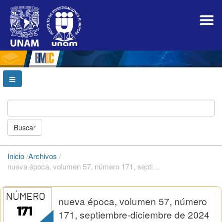
Navegación
principal
Contenido
principal
Barra
lateral
Buscar
Inicio
/
Archivos
/
nueva época, volumen 57, número 171, septiembre-diciembre de 2024
nueva época, volumen 57, número
171, septiembre-diciembre de 2024