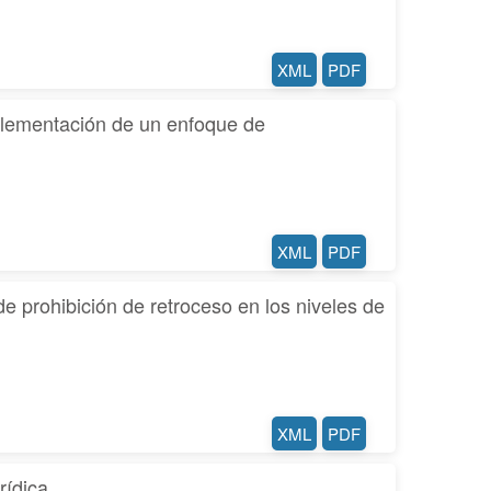
XML
PDF
mplementación de un enfoque de
XML
PDF
e prohibición de retroceso en los niveles de
XML
PDF
rídica