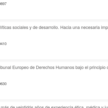
19897
íticas sociales y de desarrollo. Hacia una necesaria i
19410
Tribunal Europeo de Derechos Humanos bajo el principio d
19630
 más de veintidós años de experiencia ética, médica y ju