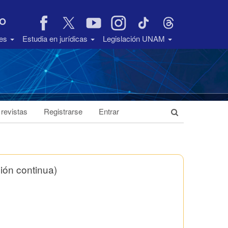
VO
des
Estudia en jurídicas
Legislación UNAM
 revistas
Registrarse
Entrar
ión continua)