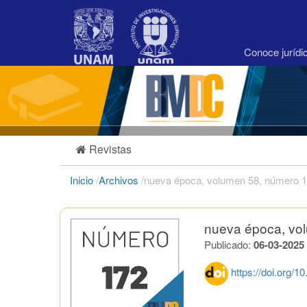
Navegación
principal
Contenido
principal
Conoce juríd
Barra
lateral
Revistas
Inicio
/
Archivos
/
nueva época, volumen 58, número 172
nueva época, vol
Publicado:
06-03-2025
https://doi.org/1