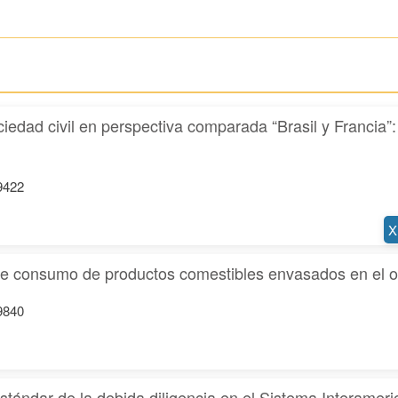
ciedad civil en perspectiva comparada “Brasil y Francia”:
19422
X
 de consumo de productos comestibles envasados en el o
19840
 estándar de la debida diligencia en el Sistema Intera