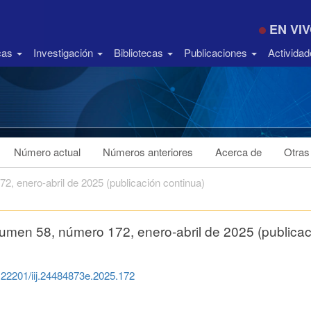
EN VI
icas
Investigación
Bibliotecas
Publicaciones
Activida
Número actual
Números anteriores
Acerca de
Otras
, enero-abril de 2025 (publicación continua)
umen 58, número 172, enero-abril de 2025 (publicac
0.22201/iij.24484873e.2025.172